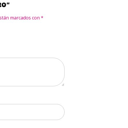
RO”
están marcados con
*