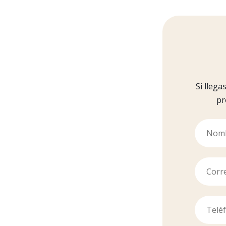
Si lleg
pr