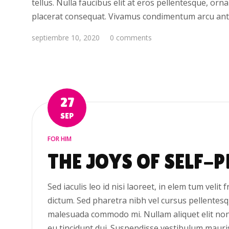
tellus. Nulla faucibus elit at eros pellentesque, or
placerat consequat. Vivamus condimentum arcu ant
septiembre 10, 2020
0 comments
27
SEP
FOR HIM
THE JOYS OF SELF-
Sed iaculis leo id nisi laoreet, in elem tum velit 
dictum. Sed pharetra nibh vel cursus pellentesqu
malesuada commodo mi. Nullam aliquet elit non du
eu tincidunt dui. Suspendisse vestibulum mauris