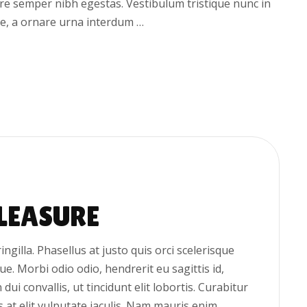
nare semper nibh egestas. Vestibulum tristique nunc in
e, a ornare urna interdum …
PLEASURE
fringilla. Phasellus at justo quis orci scelerisque
e. Morbi odio odio, hendrerit eu sagittis id,
i convallis, ut tincidunt elit lobortis. Curabitur
 at elit vulputate iaculis. Nam mauris enim,