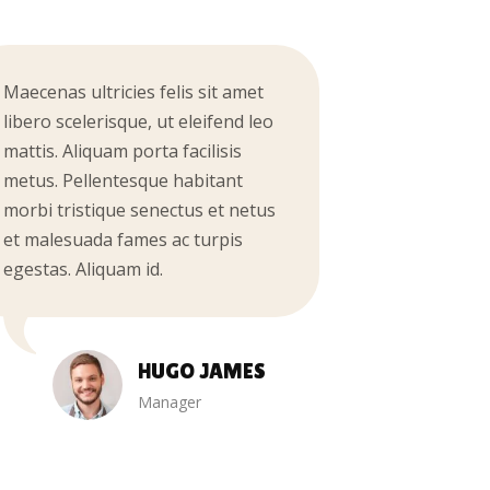
Maecenas ultricies felis sit amet
Nullam orci
libero scelerisque, ut eleifend leo
sollicitudin
mattis. Aliquam porta facilisis
Maecenas sus
metus. Pellentesque habitant
augue placera
morbi tristique senectus et netus
Fusce tincidu
et malesuada fames ac turpis
condimentum
egestas. Aliquam id.
orci.
HUGO JAMES
Manager