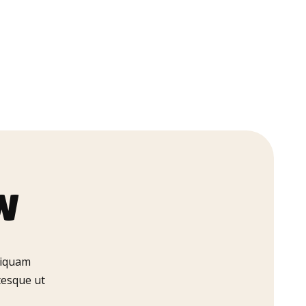
W
liquam
tesque ut